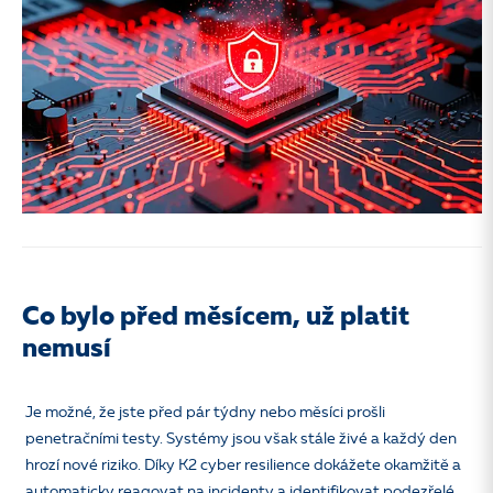
Co bylo před měsícem, už platit
nemusí
Je možné, že jste před pár týdny nebo měsíci prošli
penetračními testy. Systémy jsou však stále živé a každý den
hrozí nové riziko. Díky K2 cyber resilience dokážete okamžitě a
automaticky reagovat na incidenty a identifikovat podezřelé