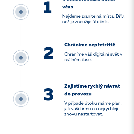
1
včas
Najdeme zranitelná místa. Dřív,
než je zneužije útočník.
Chráníme nepřetržitě
2
Chráníme váš digitální svět v
reálném čase.
Zajistíme rychlý návrat
3
do provozu
V případě útoku máme plán,
jak vaši firmu co nejrychleji
znovu nastartovat.