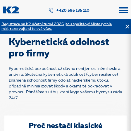
PŘESKOČIT NAVIGACI
+420 595 135 110
Registrace na K2 účetní turné 2026 jsou spuštěny! Místa rychle
mizí, rezervujte si to své včas.
Zpět na výpis služeb
Kybernetická odolnost
pro firmy
Kybernetická bezpečnost už dávno není jen o silném hesle a
antiviru. Skutečná kybernetická odolnost (cyber resilience)
znamená schopnost firmy odolat hackerskému útoku,
případně minimalizovat škody a okamžitě pokračovat v
provozu. Přinášíme službu, která kryje vašemu byznysu záda
24/7.
Proč nestačí klasické