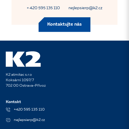
+ 420 595 135 110
nejlepsierp@k2.cz
Kontaktujte nás
K2 atmitec s.r.o
Koksární 1097/7
702 00 Ostrava-Přívoz
Kontakt
+420 595 135 110
nejlepsierp@k2.cz