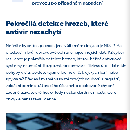
provozu po případném napadení
Pokročilá detekce hrozeb, které
antivir nezachytí
Neřešte kyberbezpečnost jen kvůli směrnicím jako je NIS-2. Ale
především kvůli opravdové ochraně nejcennějších dat. K2 cyber
resilience je pokročilá detekce hrozeb, kterou běžné antivirové
systémy neumožní. Rozpozná ransomware, fileless útok i laterální
pohyby v síti. Co detekujeme kromě virů, trojských koní nebo
spyware? Především změnu systémových souborů a registrů,
založení administrátorského účtu nebo opakovaně chybně
zadané uživatelské heslo. Tedy nestandardní činnosti, které
obvykle nenastávají denně.