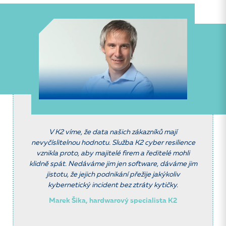
V K2 víme, že data našich zákazníků mají
nevyčíslitelnou hodnotu. Služba K2 cyber resilience
vznikla proto, aby majitelé firem a ředitelé mohli
klidně spát. Nedáváme jim jen software, dáváme jim
jistotu, že jejich podnikání přežije jakýkoliv
kybernetický incident bez ztráty kytičky.
Marek Šika, hardwarový specialista K2