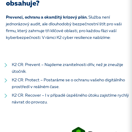
obsahuje?
Prevenci, ochranu a okamžitý krizový plán.
Služba není
jednorázový audit, ale dlouhodobý bezpečnostní štít pro vaši
firmu, který zahrnuje tři klíčové oblasti, pro každou fázi vaší
kyberbezpečnosti. V rámci K2 cyber resilience nabízíme:
K2 CR: Prevent – Najdeme zranitelnosti dřív, než je zneužije
útočník.
K2 CR: Protect – Postaráme se o ochranu vašeho digitálního
prostředí v reálném čase.
K2 CR: Recover – I v případě úspěšného útoku zajistíme rychlý
návrat do provozu.