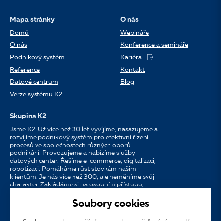
Mapa stránky
O nás
Domů
Webináře
O nás
Konference a semináře
Podnikový systém
Kariéra
Reference
Kontakt
Datové centrum
Blog
Verze systému K2
Skupina K2
Jsme K2. Už více než 30 let vyvíjíme, nasazujeme a
rozvíjíme podnikový systém pro efektivní řízení
procesů ve společnostech různých oborů
podnikání. Provozujeme a nabízíme služby
datových center. Řešíme e-commerce, digitalizaci,
robotizaci. Pomáháme růst stovkám našim
klientům. Je nás více než 300, ale neměníme svůj
charakter. Zakládáme si na osobním přístupu,
dostupnosti, chuti do práce a silných
partnerstvích.
Soubory cookies