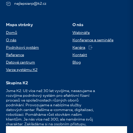
nejlepsierp@k2.cz
Mapa stránky
O nás
Domů
Webináře
O nás
Konference a semináře
Podnikový systém
Kariéra
Reference
Kontakt
Datové centrum
Blog
Verze systému K2
Skupina K2
Jsme K2. Už více než 30 let vyvíjíme, nasazujeme a
rozvíjíme podnikový systém pro efektivní řízení
procesů ve společnostech různých oborů
podnikání. Provozujeme a nabízíme služby
datových center. Řešíme e-commerce, digitalizaci,
robotizaci. Pomáháme růst stovkám našim
klientům. Je nás více než 300, ale neměníme svůj
charakter. Zakládáme si na osobním přístupu,
dostupnosti, chuti do práce a silných