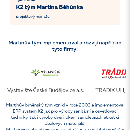
Tým z Brna
K2 tým Martina Běhůnka
projektový manažer
Martinův tým implementoval a rozvíjí například
tyto firmy:
České Budějovice a.s.
TRADIX UH, a. s.
ADOZ, s
Martinův brněnský tým vznikl v roce 2003 a implementoval
ERP systém K2 jak pro výroby sanitární a osvětlovací
techniky, tak i výroby dveří, oken, samolepících etiket či
obalových materiálů.
Martinovou hlavní mimopracovní zálibou jsou letní projížďky