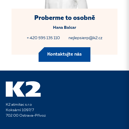
Proberme to osobně
Hana Balcar
+ 420 595 135 110
nejlepsierp@k2.cz
Kontaktujte nás
K2 atmitec s.r.o
Koksární 1097/7
702 00 Ostrava-Přívoz