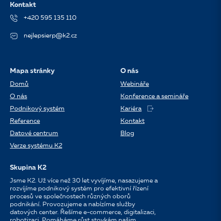
Kontakt
+420 595 135 110
nejlepsierp@k2.cz
Mapa stránky
O nás
Domů
Webináře
O nás
Konference a semináře
Podnikový systém
Kariéra
Reference
Kontakt
Datové centrum
Blog
Verze systému K2
Skupina K2
Jsme K2. Už více než 30 let vyvíjíme, nasazujeme a
rozvíjíme podnikový systém pro efektivní řízení
procesů ve společnostech různých oborů
podnikání. Provozujeme a nabízíme služby
datových center. Řešíme e-commerce, digitalizaci,
robotizaci. Pomáháme růst stovkám našim