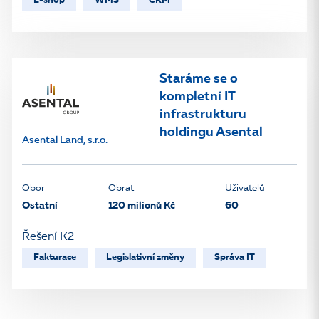
E-shop
WMS
CRM
Staráme se o
kompletní IT
infrastrukturu
holdingu Asental
Asental Land, s.r.o.
Obor
Obrat
Uživatelů
Ostatní
120 milionů Kč
60
Řešení K2
Fakturace
Legislativní změny
Správa IT