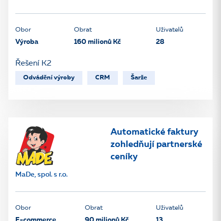
Obor
Obrat
Uživatelů
Výroba
160 milionů Kč
28
Řešení K2
Odvádění výroby
CRM
Šarže
Automatické faktury
zohledňují partnerské
ceníky
MaDe, spol. s r.o.
Obor
Obrat
Uživatelů
E-commerce
90 milionů Kč
13