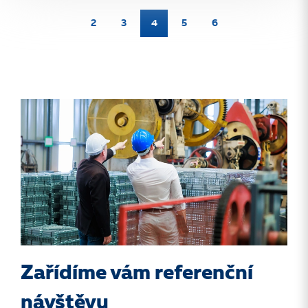
2
3
4
5
6
Zařídíme vám referenční
návštěvu