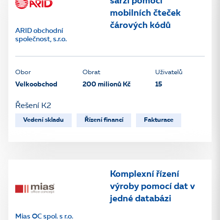
šarží pomocí
mobilních čteček
čárových kódů
ARID obchodní
společnost, s.r.o.
Obor
Obrat
Uživatelů
Velkoobchod
200 milionů Kč
15
Řešení K2
Vedení skladu
Řízení financí
Fakturace
Komplexní řízení
výroby pomocí dat v
jedné databázi
Mias OC spol. s r.o.