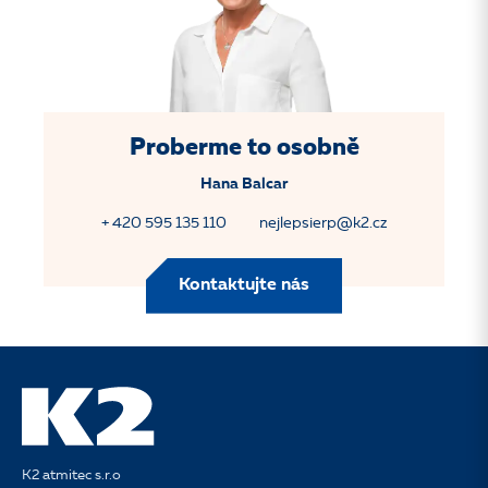
Proberme to osobně
Hana Balcar
+ 420 595 135 110
nejlepsierp@k2.cz
Kontaktujte nás
K2 atmitec s.r.o