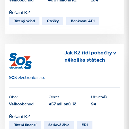
Velkoobchod
400 milionů Kč
104
Řešení K2
Řízený sklad
Čtečky
Bankovní API
Jak K2 řídí pobočky v
několika státech
SOS electronic s.r.o.
Obor
Obrat
Uživatelů
Velkoobchod
457 milionů Kč
94
Řešení K2
Řízení financí
Sériová čísla
EDI