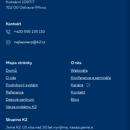
Koksární 1097/7
702 00 Ostrava-Přívoz
Kontakt
+420 595 135 110
nejlepsierp@k2.cz
Mapa stránky
O nás
Domů
Webináře
O nás
Konference a semináře
Podnikový systém
Kariéra
Reference
Kontakt
Datové centrum
Blog
Verze systému K2
Skupina K2
Jsme K2. Už více než 30 let vyvíjíme, nasazujeme a