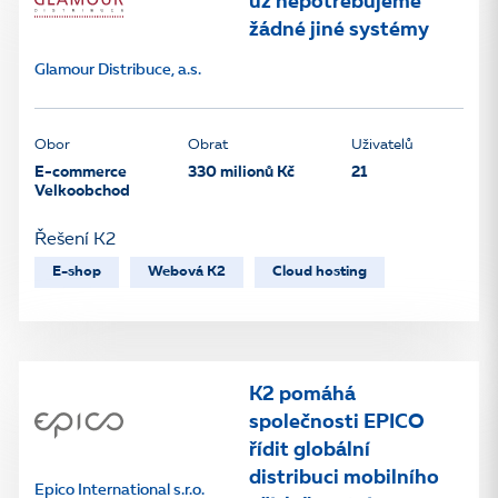
už nepotřebujeme
žádné jiné systémy
Glamour Distribuce, a.s.
Obor
Obrat
Uživatelů
E-commerce
330 milionů Kč
21
Velkoobchod
Řešení K2
E-shop
Webová K2
Cloud hosting
K2 pomáhá
společnosti EPICO
řídit globální
distribuci mobilního
Epico International s.r.o.