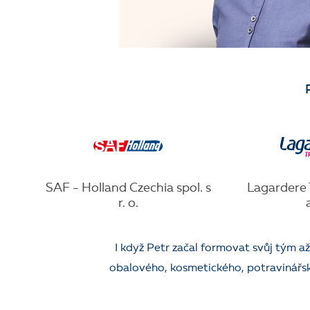
SAF - Holland Czechia spol. s
Lagardere T
r. o.
I když Petr začal formovat svůj tým a
obalového, kosmetického, potravinářské