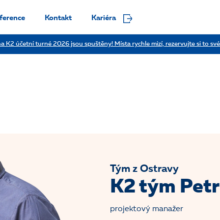
ference
Kontakt
Kariéra
a K2 účetní turné 2026 jsou spuštěny! Místa rychle mizí, rezervujte si to své
Tým z Ostravy
K2 tým Pet
projektový manažer