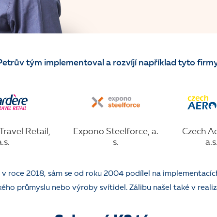
Petrův tým implementoval a rozvíjí například tyto firmy
ravel Retail,
Expono Steelforce, a.
Czech Ae
a.s.
s.
a.s
ž v roce 2018, sám se od roku 2004 podílel na implementací
ho průmyslu nebo výroby svítidel. Zálibu našel také v realiz