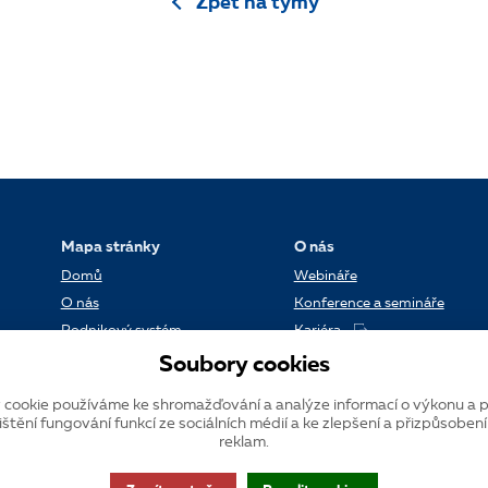
Zpět na týmy
Mapa stránky
O nás
Domů
Webináře
O nás
Konference a semináře
Podnikový systém
Kariéra
Reference
Kontakt
Soubory cookies
Datové centrum
Blog
 cookie používáme ke shromažďování a analýze informací o výkonu a p
Verze systému K2
ištění fungování funkcí ze sociálních médií a ke zlepšení a přizpůsoben
reklam.