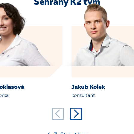
Sehraný K2 tým
toklasová
Jakub Kolek
orka
konzultant