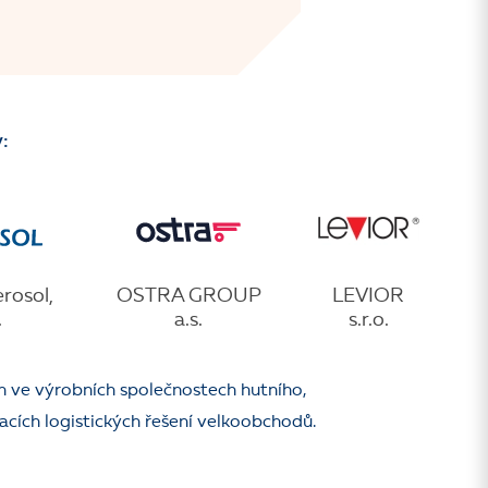
:
rosol,
OSTRA GROUP
LEVIOR
.
a.s.
s.r.o.
ch ve výrobních společnostech hutního,
acích logistických řešení velkoobchodů.