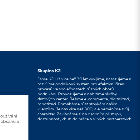
Skupina K2
Jsme K2. Už více než 30 let vyvíjíme, nasazujeme a
rozvíjíme podnikový systém pro efektivní řízení
procesů ve společnostech různých oborů
podnikání. Provozujeme a nabízíme služby
datových center. Řešíme e-commerce, digitalizaci,
robotizaci. Pomáháme růst stovkám našim
klientům. Je nás více než 300, ale neměníme svůj
charakter. Zakládáme si na osobním přístupu,
oužívání
dostupnosti, chuti do práce a silných partnerstvích.
í obsahu a