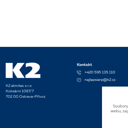
Kontakt
+420 595 135 110
nejlepsierp@k2.cz
K2 atmitec s.r.o
Koksární 1097/7
702 00 Ostrava-Přívoz
Soubory
webu, zaj