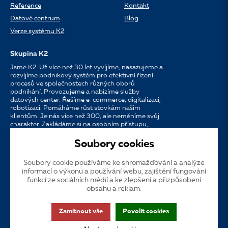
Reference
Kontakt
Datové centrum
Blog
Verze systému K2
Skupina K2
Jsme K2. Už více než 30 let vyvíjíme, nasazujeme a
rozvíjíme podnikový systém pro efektivní řízení
procesů ve společnostech různých oborů
podnikání. Provozujeme a nabízíme služby
datových center. Řešíme e-commerce, digitalizaci,
robotizaci. Pomáháme růst stovkám našim
klientům. Je nás více než 300, ale neměníme svůj
charakter. Zakládáme si na osobním přístupu,
dostupnosti, chuti do práce a silných
partnerstvích.
Soubory cookies
Soubory cookie používáme ke shromažďování a analýze
Jazyk
CS
EN
SK
informací o výkonu a používání webu, zajištění fungování
funkcí ze sociálních médií a ke zlepšení a přizpůsobení
obsahu a reklam.
Cookies
Dotační publicita
Zákaznická podpora
VOS
Zamítnout vše
Povolit cookies
GDPR
Přístupnost