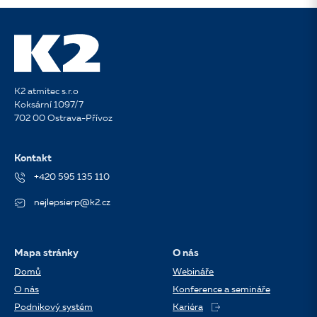
K2 atmitec s.r.o
Koksární 1097/7
702 00 Ostrava-Přívoz
Kontakt
+420 595 135 110
nejlepsierp@k2.cz
Mapa stránky
O nás
Domů
Webináře
O nás
Konference a semináře
Podnikový systém
Kariéra